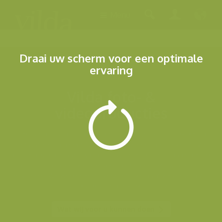
Menu
Draai uw scherm voor een optimale
ervaring
Vilda foto- &
videoproducties
Soms vind je als beeldzoeker niet wat je zoekt, of sterker nog:
niet wat je nodig hebt. Soms moet een heel specifieke situatie
getoond worden aan uw publiek. Wij zien er een uitdaging in om
op locatie die beelden te maken die helpen om uw doelen te
realiseren. We werken met overzichtelijke dagtarieven zodat u
nooit voor verrassingen komt te staan.
Wat wij voor u kunnen doen